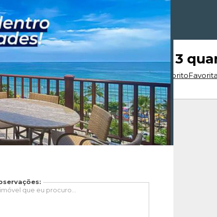
batuba,SP Praia Grande 3 qua
Favorito
Favorit
bservações: