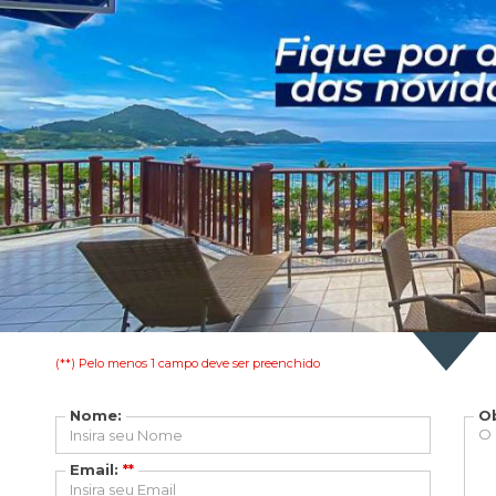
Apartamento à venda em U
(**) Pelo menos 1 campo deve ser preenchido
Nome:
O
Email:
**