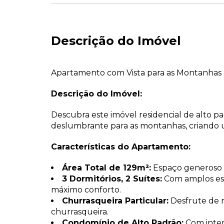
Descrição do Imóvel
Apartamento com Vista para as Montanha
Descrição do Imóvel:
Descubra este imóvel residencial de alto p
deslumbrante para as montanhas, criando 
Características do Apartamento:
Área Total de 129m²:
Espaço generoso p
3 Dormitórios, 2 Suítes:
Com amplos esp
máximo conforto.
Churrasqueira Particular:
Desfrute de 
churrasqueira.
Condomínio de Alto Padrão:
Com interf