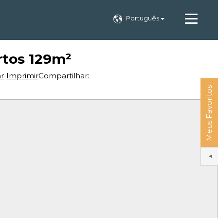
Português
rtos 129m²
ar
Imprimir
Compartilhar:
Meus Favoritos