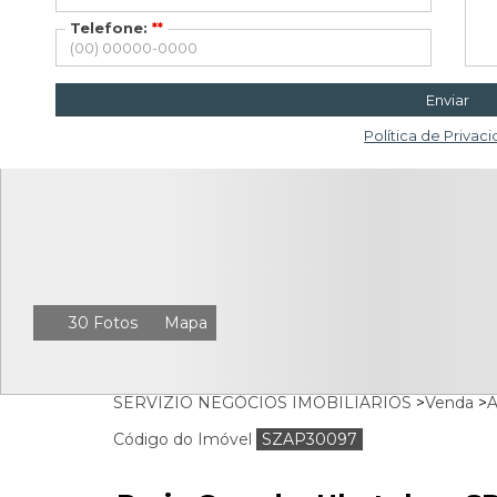
Telefone:
**
Enviar
Política de Privac
30 Fotos
Mapa
SERVIZIO NEGÓCIOS IMOBILIÁRIOS
>
Venda
>
A
Código do Imóvel
SZAP30097