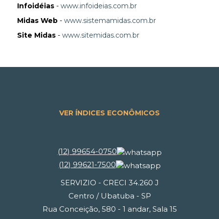
Infoidéias
-
www.infoideias.com.br
Midas Web
-
www.sistemamidas.com.br
Site Midas
-
www.sitemidas.com.br
VER ÍNDICES ECONÔMICOS
(
12
)
99654-0750
(
12
)
99621-7500
SERVIZIO - CRECI 34.260 J
Centro / Ubatuba - SP
Rua Conceição, 580 - 1 andar, Sala 15