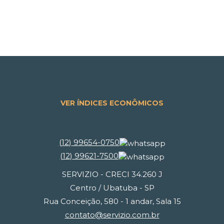
VER ÍNDICES ECONÔMICOS
(
12
)
99654-0750
(
12
)
99621-7500
SERVIZIO - CRECI 34.260 J
Centro / Ubatuba - SP
Rua Conceição, 580 - 1 andar, Sala 15
contato@servizio.com.br