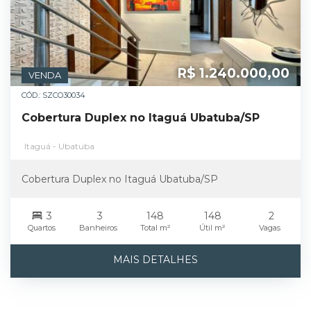
R$ 1.240.000,00
VENDA
CÓD.: SZCO30034
Cobertura Duplex no Itaguá Ubatuba/SP
Itaguá - Ubatuba
Cobertura Duplex no Itaguá Ubatuba/SP
3
3
148
148
2
Quartos
Banheiros
Total m²
Útil m²
Vagas
MAIS DETALHES