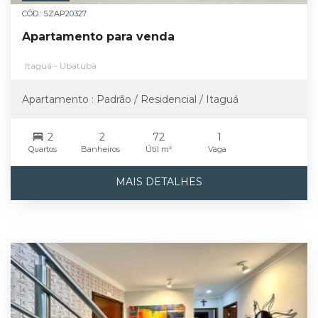
CÓD.: SZAP20327
Apartamento para venda
Itaguá - Ubatuba
Apartamento : Padrão / Residencial / Itaguá
2
2
72
1
Quartos
Banheiros
Útil m²
Vaga
MAIS DETALHES