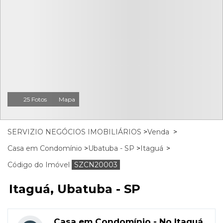
25 Fotos
Mapa
SERVIZIO NEGÓCIOS IMOBILIÁRIOS
>
Venda
>
Casa em Condomínio
>
Ubatuba - SP
>
Itaguá
>
Código do Imóvel
SZCN20003
Itaguá, Ubatuba - SP
Casa em Condomínio - No Itaguá