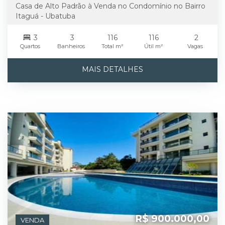
Casa de Alto Padrão à Venda no Condomínio no Bairro
Itaguá - Ubatuba
3
3
116
116
2
Quartos
Banheiros
Total m²
Útil m²
Vagas
MAIS DETALHES
R$ 900.000,00
VENDA