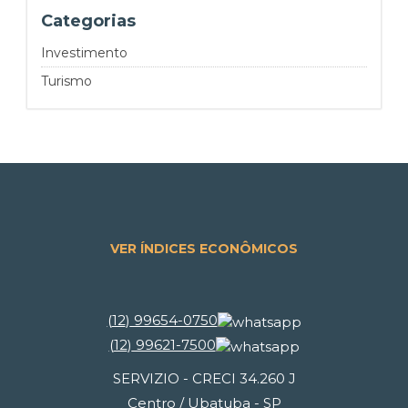
Categorias
Investimento
Turismo
VER ÍNDICES ECONÔMICOS
(
12
)
99654-0750
(
12
)
99621-7500
SERVIZIO - CRECI 34.260 J
Centro / Ubatuba - SP