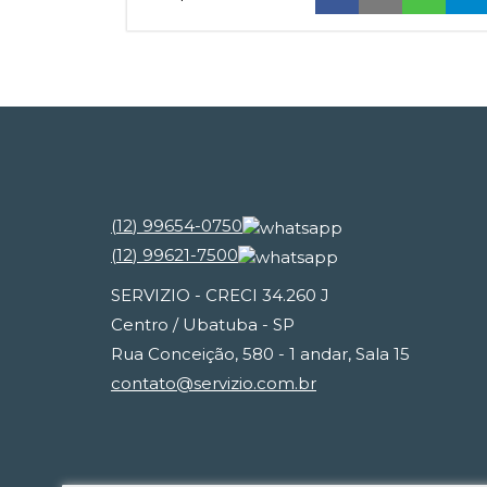
(
12
)
99654-0750
(
12
)
99621-7500
SERVIZIO - CRECI 34.260 J
Centro / Ubatuba - SP
Rua Conceição, 580 - 1 andar, Sala 15
contato@servizio.com.br