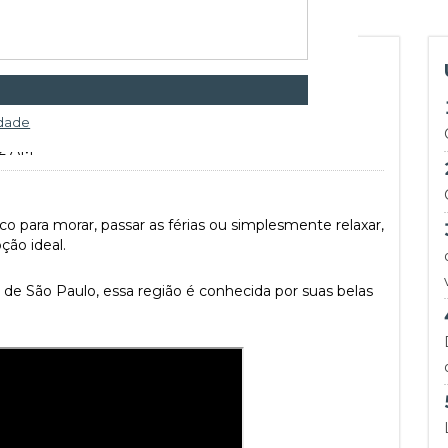
ondomínio Itamambuca, em
idade
12 AM
o para morar, passar as férias ou simplesmente relaxar,
ão ideal.
e de São Paulo, essa região é conhecida por suas belas