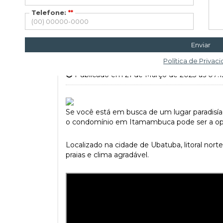
Telefone:
**
Descubra tudo sobre o c
Enviar
Ubatuba.
Política de Privac
Publicado em 21 de Março de 2023 às 07:
Se você está em busca de um lugar paradisíac
o condomínio em Itamambuca pode ser a opç
Localizado na cidade de Ubatuba, litoral nort
praias e clima agradável.