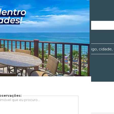
ual o tipo de Imóvel?
Onde?
bservações:
Blog